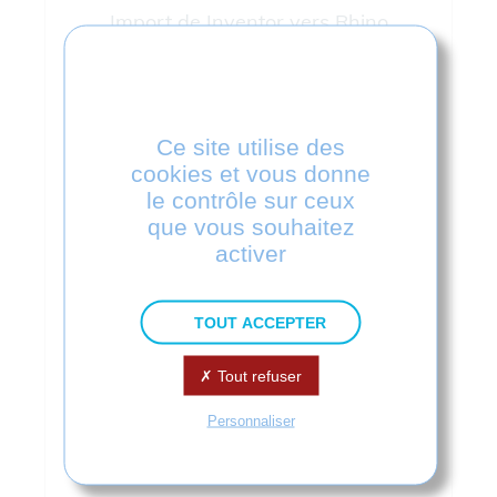
Import de Inventor vers Rhino
Plug-in
Rhino
1200€
Ce site utilise des
Acheter
cookies et vous donne
le contrôle sur ceux
que vous souhaitez
1380€
activer
Acheter avec une maintenance d'un an
TOUT ACCEPTER
EN SAVOIR PLUS
Tout refuser
Personnaliser
Télécharger
Télécharger
Télécharger