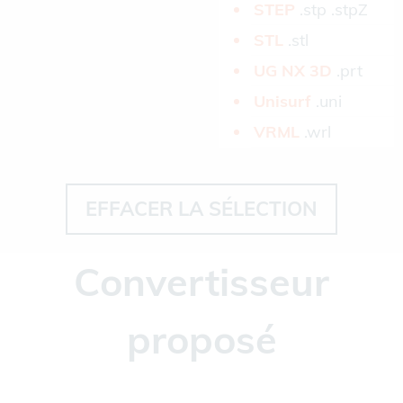
STEP­
.stp .stpZ
STL­
.stl
UG NX 3D­
.prt
Unisurf­
.uni
VRML­
.wrl
EFFACER LA SÉLECTION
Convertisseur
proposé