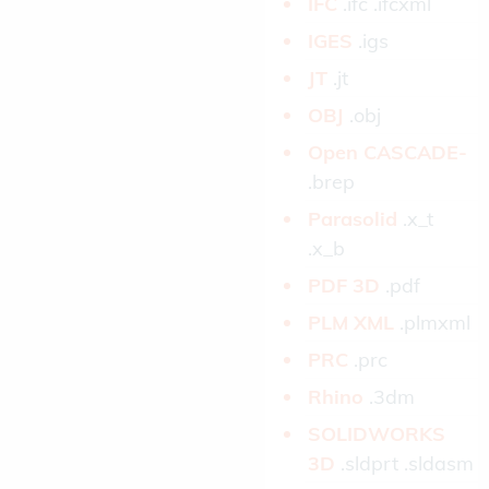
IFC­
.ifc .ifcxml
IGES­
.igs
JT­
.jt
OBJ­
.obj
Open CASCADE­
.brep
Parasolid­
.x_t
.x_b
PDF 3D­
.pdf
PLM XML­
.plmxml
PRC­
.prc
Rhino­
.3dm
SOLIDWORKS
3D­
.sldprt .sldasm