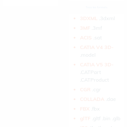
Tous les formats
3DXML­
.3dxml
3MF­
.3mf
ACIS­
.sat
CATIA V4 3D­
.model
CATIA V5 3D­
.CATPart
.CATProduct
CGR­
.cgr
COLLADA­
.dae
FBX­
.fbx
glTF­
.gltf .bin .glb