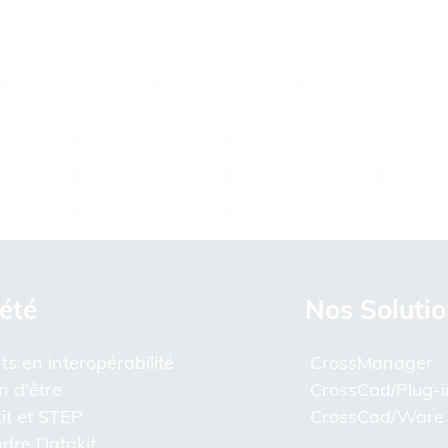
été
Nos Soluti
ts en interopérabilité
CrossManager
n d'être
CrossCad/Plug-i
it et STEP
CrossCad/Ware
ndre Datakit