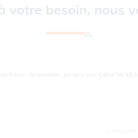
à votre besoin, nous v
vos fichiers de
Inventor
(.ipt .iam) vers
CATIA V5 3D
(
ipttoCATPar