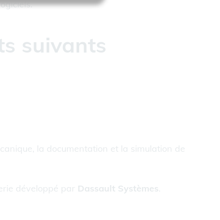
ogiciels.
ts suivants
anique, la documentation et la simulation de
ierie développé par
Dassault Systèmes
.