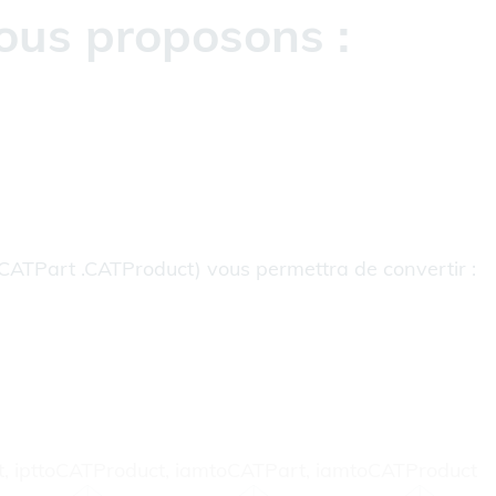
ous proposons :
.CATPart .CATProduct) vous permettra de convertir :
t, ipttoCATProduct, iamtoCATPart, iamtoCATProduct