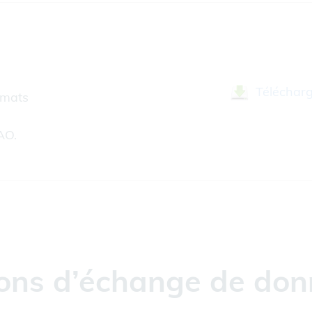
Téléchar
rmats
AO.
tions d’échange de don