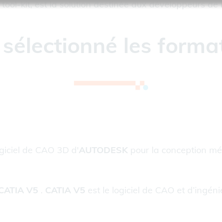
tool-kit, est la solution destinée aux développeurs de l
sélectionné les forma
logiciel de CAO 3D d'
AUTODESK
pour la conception méc
CATIA V5
.
CATIA V5
est le logiciel de CAO et d’ingén