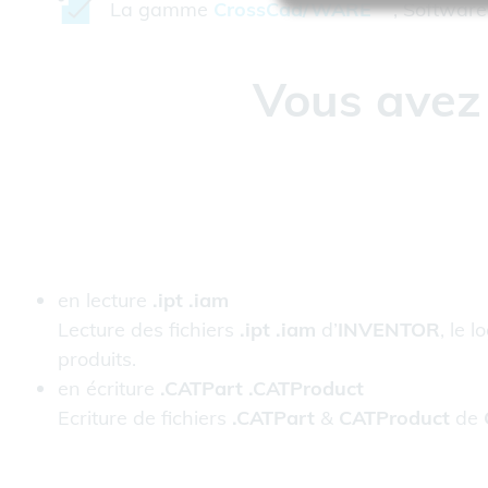
La gamme
CrossCad/WARE
, Software 
Vous avez 
en lecture
.ipt .iam
Lecture des fichiers
.ipt .iam
d’
INVENTOR
, le 
produits.
en écriture
.CATPart .CATProduct
Ecriture de fichiers
.CATPart
&
CATProduct
de