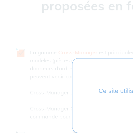
proposées en f
La gamme
Cross-Manager
est principale
modèles (pièces ou assemblages) en inter
donneurs d’ordre, des partenaires ou sou
peuvent venir compléter la licence initial
Ce site util
Cross-Manager est proposé en licence perp
Cross-Manager CLI répond aux besoins d’en
commande pour récupérer des fichiers et