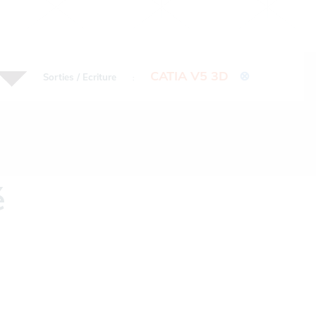
CATIA V5 3D
⊗
Sorties / Ecriture
:
é