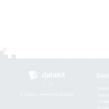
Soci
Exper
© 2026 -
mentions légales
Raiso
Datak
Rejoi