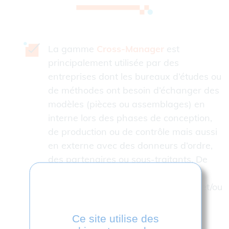
La gamme
Cross-Manager
est
principalement utilisée par des
entreprises dont les bureaux d’études ou
de méthodes ont besoin d’échanger des
modèles (pièces ou assemblages) en
interne lors des phases de conception,
de production ou de contrôle mais aussi
en externe avec des donneurs d’ordre,
des partenaires ou sous-traitants. De
nombreuses combinaisons sont
possibles et des modules de lecture et/ou
d’écriture peuvent venir compléter la
licence initiale à tout moment.
Ce site utilise des