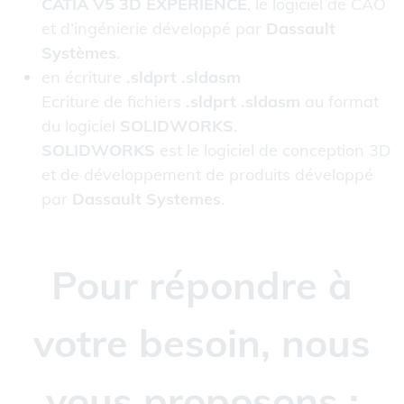
CATIA V5 3D EXPERIENCE
, le logiciel de CAO
et d’ingénierie développé par
Dassault
Systèmes
.
en écriture
.sldprt .sldasm
Ecriture de fichiers
.sldprt .sldasm
au format
du logiciel
SOLIDWORKS
.
SOLIDWORKS
est le logiciel de conception 3D
et de développement de produits développé
par
Dassault Systemes
.
Pour répondre à
votre besoin, nous
vous proposons :