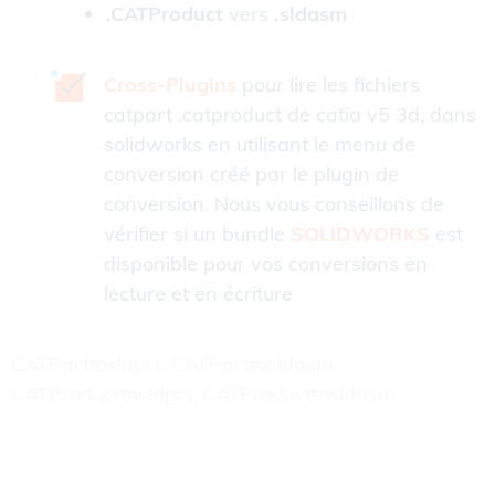
.CATProduct
vers
.sldasm
Cross-Plugins
pour lire les fichiers
catpart .catproduct de catia v5 3d, dans
solidworks en utilisant le menu de
conversion créé par le plugin de
conversion. Nous vous conseillons de
vérifier si un bundle
SOLIDWORKS
est
disponible pour vos conversions en
lecture et en écriture
CATParttosldprt, CATParttosldasm,
CATProducttosldprt, CATProducttosldasm