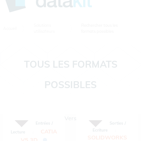
Solutions
Rechercher tous les
Accueil
utilisateurs
formats possibles
TOUS LES FORMATS
POSSIBLES
Vers
Entrées /
Sorties /
Ecriture
CATIA
:
Lecture
:
SOLIDWORKS
V5 3D
⊗