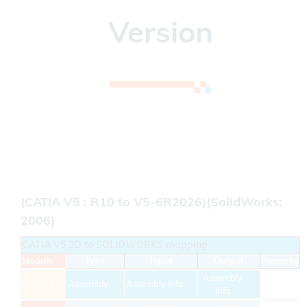
Version
(CATIA V5: R10 to V5-6R2024) (SOLIDWORKS:
2011 to 2024)
Please contact us for older versions
(CATIA V5 : R10 to V5-6R2026)(SolidWorks:
2006)
CATIA V5 3D to SOLIDWORKS mapping
Module
Type
Input
Output
Remarks
Assembly
Assembly
Assembly
Assembly Info
Info