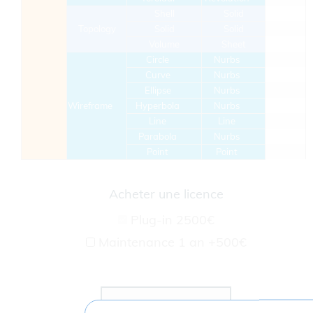
Shell
Solid
Topology
Solid
Solid
Volume
Sheet
Circle
Nurbs
Curve
Nurbs
Ellipse
Nurbs
Wireframe
Hyperbola
Nurbs
Line
Line
Parabola
Nurbs
Point
Point
Acheter une licence
Plug-in
2500€
Maintenance 1 an
+500€