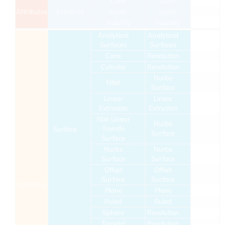
Color
Color
Attributes
Attribute
Layer
Layer
Visibility
Visibility
Analytical
Analytical
Surfaces
Surfaces
Cone
Revolution
Cylinder
Revolution
Nurbs
Fillet
Surface
Linear
Linear
Extrusion
Extrusion
Non Linear
Nurbs
Transfo
Surface
Surface
Surface
Nurbs
Nurbs
Surface
Surface
Offset
Offset
Surface
Surface
Geometry
Plane
Plane
Ruled
Ruled
Sphere
Revolution
Toroidal
Revolution