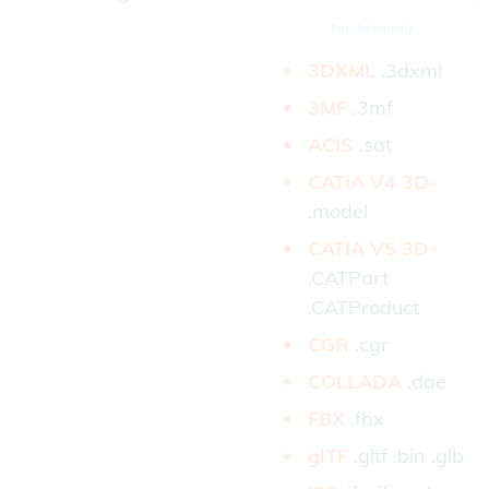
Tous les formats
3DXML­
.3dxml
3MF­
.3mf
ACIS­
.sat
CATIA V4 3D­
.model
CATIA V5 3D­
.CATPart
.CATProduct
CGR­
.cgr
COLLADA­
.dae
FBX­
.fbx
glTF­
.gltf .bin .glb