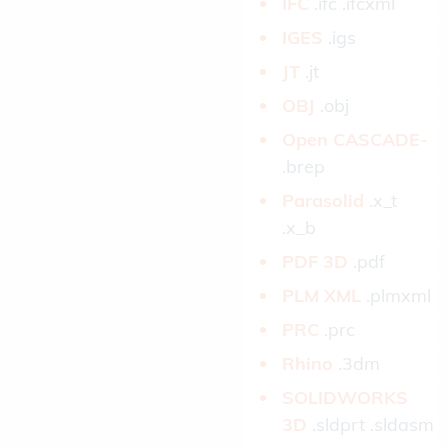
IFC­
.ifc .ifcxml
IGES­
.igs
JT­
.jt
OBJ­
.obj
Open CASCADE­
.brep
Parasolid­
.x_t
.x_b
PDF 3D­
.pdf
PLM XML­
.plmxml
PRC­
.prc
Rhino­
.3dm
SOLIDWORKS
3D­
.sldprt .sldasm