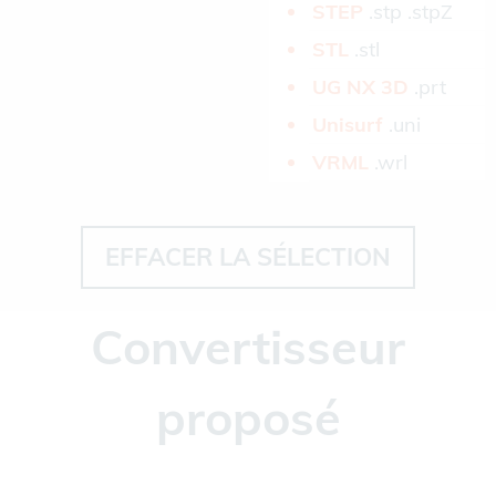
STEP­
.stp .stpZ
STL­
.stl
UG NX 3D­
.prt
Unisurf­
.uni
VRML­
.wrl
EFFACER LA SÉLECTION
Convertisseur
proposé