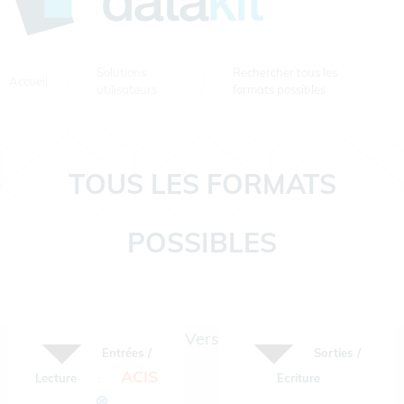
Solutions
Rechercher tous les
Accueil
utilisateurs
formats possibles
TOUS LES FORMATS
POSSIBLES
Vers
Entrées /
Sorties /
ACIS
Lecture
Ecriture
:
⊗