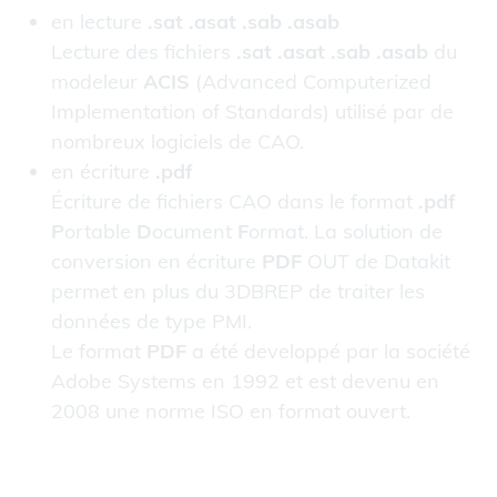
en lecture
.sat .asat .sab .asab
Lecture des fichiers
.sat .asat .sab .asab
du
modeleur
ACIS
(Advanced Computerized
Implementation of Standards) utilisé par de
nombreux logiciels de CAO.
en écriture
.pdf
Écriture de fichiers CAO dans le format
.pdf
P
ortable
D
ocument
F
ormat. La solution de
conversion en écriture
PDF
OUT de Datakit
permet en plus du 3DBREP de traiter les
données de type PMI.
Le format
PDF
a été developpé par la société
Adobe Systems en 1992 et est devenu en
2008 une norme ISO en format ouvert.