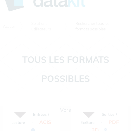
Solutions
Rechercher tous les
Accueil
utilisateurs
formats possibles
TOUS LES FORMATS
POSSIBLES
Vers
Entrées /
Sorties /
ACIS
PDF
Lecture
Ecriture
:
:
⊗
3D
⊗