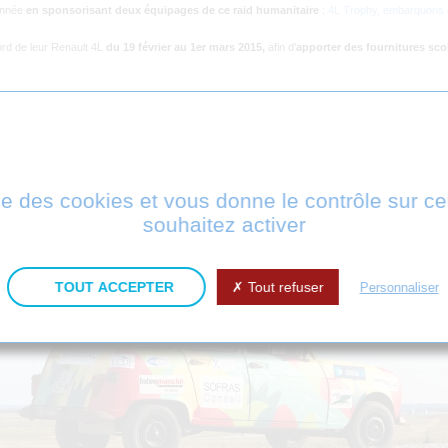
année
en sponsorisant deux équipages de ce raid humanitaire
:
4L Trophy, embarquons
ord de leur Renault 4L
du 19 février au 1er mars 2015,
afin d'
apporter des fournitures sco
équipages en temps réel :
ise des cookies et vous donne le contrôle sur 
souhaitez activer
TOUT ACCEPTER
Tout refuser
Personnaliser