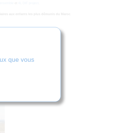
 ensemble
et
4L DIF project
.
laires aux enfants les plus démunis du Maroc
.
ceux que vous