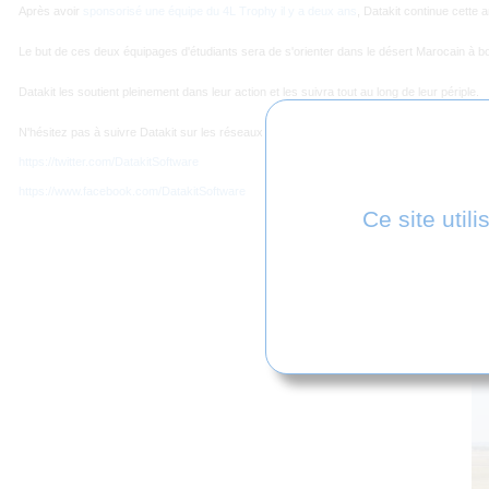
Après avoir
sponsorisé une équipe du 4L Trophy il y a deux ans
, Datakit continue cette 
Le but de ces deux équipages d'étudiants sera de s'orienter dans le désert Marocain à b
Datakit les soutient pleinement dans leur action et les suivra tout au long de leur périple.
N'hésitez pas à suivre Datakit sur les réseaux sociaux pour avoir des nouvelles de nos 
https://twitter.com/DatakitSoftware
https://www.facebook.com/DatakitSoftware
Ce site util