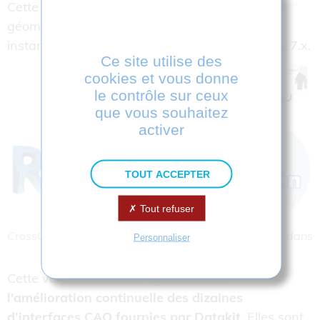
Cette nouvelle interface permet la lecture de la
géométrie, des couleurs et des différentes
instances contenues dans les fichiers Revit 2017.x.
Ce site utilise des
cookies et vous donne
le contrôle sur ceux
que vous souhaitez
activer
TOUT ACCEPTER
Tout refuser
CrossCad/Ware permet d’exploiter les fichiers Revit dans
Personnaliser
les applications d’éditeurs tiers
Cette version bénéficie également de
l'amélioration continuelle des dizaines
d’interfaces CAO fournies par Datakit
. Elles sont,