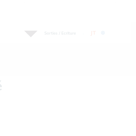
JT
⊗
Sorties / Ecriture
:
é