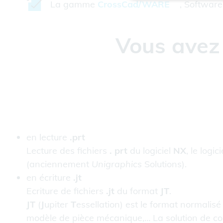
La gamme
CrossCad/WARE
, Software 
Vous avez 
en lecture
.prt
Lecture des fichiers
. prt
du logiciel
NX
, le log
(anciennement
Unigraphics
Solutions).
en écriture
.jt
Ecriture de fichiers
.jt
du format
JT
.
JT
(
J
upiter
T
essellation) est le format normali
modèle de pièce mécanique,… La solution de co