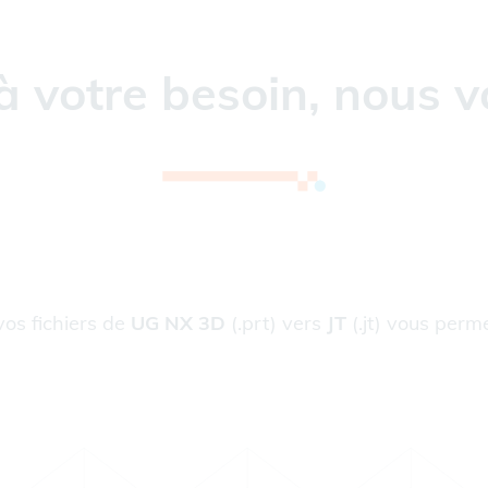
à votre besoin, nous v
vos fichiers de
UG NX 3D
(.prt) vers
JT
(.jt) vous perme