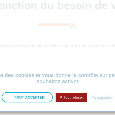
onction du besoin de v
ment utilisée par des entreprises dont les bureaux d
ne lors des phases de conception, de production ou d
s-traitants. De nombreuses combinaisons sont possible
e à tout moment.
ise des cookies et vous donne le contrôle sur 
étuelle ou annuelle. Les licences peuvent être fixes o
souhaitez activer
treprises dont les méthodes de travail sont très auto
TOUT ACCEPTER
Tout refuser
Personnaliser
 en stocker les données de façon massive et automati