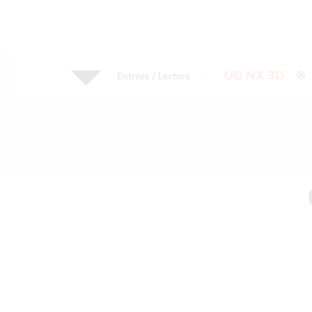
UG NX 3D
⊗
Entrées / Lecture
: