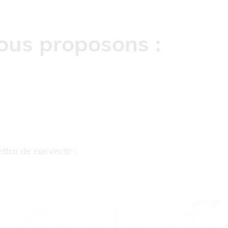
ous proposons :
ttra de convertir :
prttojt