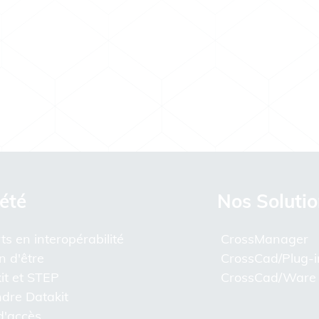
été
Nos Soluti
ts en interopérabilité
CrossManager
n d'être
CrossCad/Plug-i
it et STEP
CrossCad/Ware
ndre Datakit
d'accès