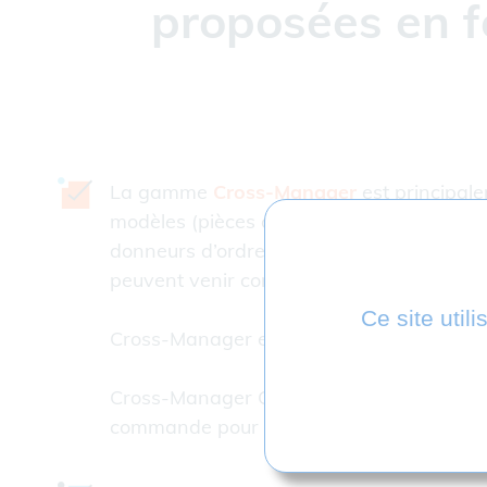
proposées en f
La gamme
Cross-Manager
est principale
modèles (pièces ou assemblages) en inter
donneurs d’ordre, des partenaires ou sou
peuvent venir compléter la licence initial
Ce site util
Cross-Manager est proposé en licence perp
Cross-Manager CLI répond aux besoins d’en
commande pour récupérer des fichiers et