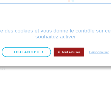
ise des cookies et vous donne le contrôle sur 
souhaitez activer
TOUT ACCEPTER
Tout refuser
Téléchar
Personnaliser
rmats
AO.