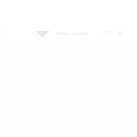
STL
⊗
Entrées / Lecture
: