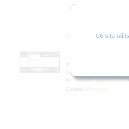
Cross
Manager
Ce site util
Logiciel 'Stand Alone' qui
importe et exporte des fo
CAO sans nécessiter de
licences des logiciels de C