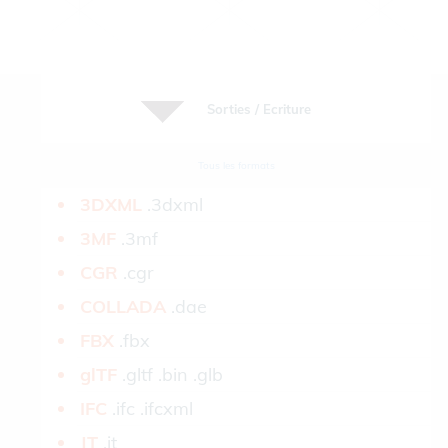
Sorties / Ecriture
Tous les formats
3DXML­
.3dxml
3MF­
.3mf
CGR­
.cgr
COLLADA­
.dae
FBX­
.fbx
glTF­
.gltf .bin .glb
IFC­
.ifc .ifcxml
JT­
.jt