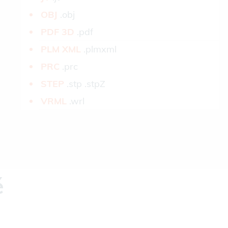
OBJ­
.obj
PDF 3D­
.pdf
PLM XML­
.plmxml
PRC­
.prc
STEP­
.stp .stpZ
VRML­
.wrl
é