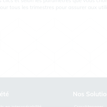
s clics et selon les paramètres que vous chois
our tous les trimestres pour assurer aux uti
été
Nos Soluti
ts en interopérabilité
CrossManager