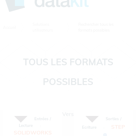
Solutions
Rechercher tous les
Accueil
utilisateurs
formats possibles
TOUS LES FORMATS
POSSIBLES
Vers
Entrées /
Sorties /
Lecture
STEP
:
Ecriture
:
SOLIDWORKS
⊗