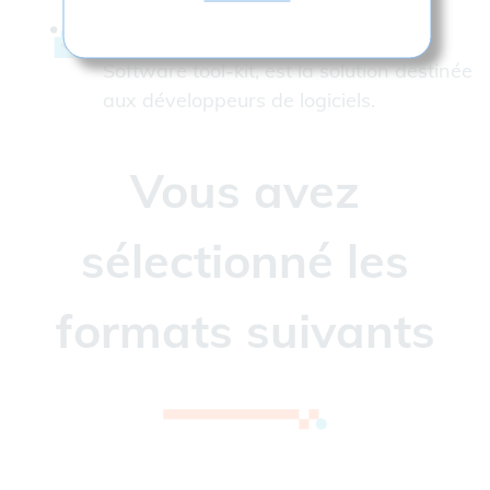
La gamme
CrossCad/WARE
,
Software tool-kit, est la solution destinée
aux développeurs de logiciels.
Vous avez
sélectionné les
formats suivants