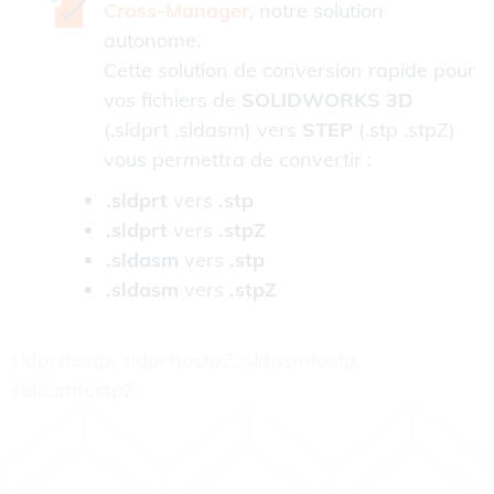
Cross-Manager
, notre solution
autonome.
Cette solution de conversion rapide pour
vos fichiers de
SOLIDWORKS 3D
(.sldprt .sldasm) vers
STEP
(.stp .stpZ)
vous permettra de convertir :
.sldprt
vers
.stp
.sldprt
vers
.stpZ
.sldasm
vers
.stp
.sldasm
vers
.stpZ
sldprttostp, sldprttostpZ, sldasmtostp,
sldasmtostpZ