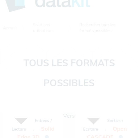
Solutions
Rechercher tous les
Accueil
utilisateurs
formats possibles
TOUS LES FORMATS
POSSIBLES
Vers
Entrées /
Sorties /
Solid
Open
Lecture
Ecriture
:
:
Edge 3D
⊗
CASCADE
⊗