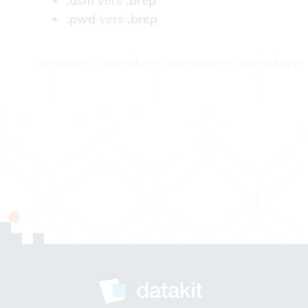
.asm
vers
.brep
.pwd
vers
.brep
partobrep, psmtobrep, asmtobrep, pwdtobrep