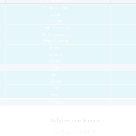
Input
Blend surface
Cone
Cylinder
Linear Extrusion
Nurbs Surface
Offset Surface
Plane
Sphere
Toroidal
Shell
Circle
Ellipse
Line
Point
Mesh
Acheter une licence
Plug-in
2000€