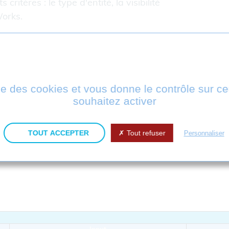
critères : le type d'entité, la visibilité
orks.
WORKS tous les formats d'import et d'export proposé
Version
ise des cookies et vous donne le contrôle sur 
souhaitez activer
TOUT ACCEPTER
Tout refuser
Personnaliser
to 2024)