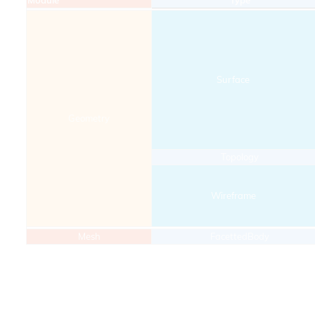
Module
Type
Surface
Geometry
Topology
Wireframe
Mesh
FacettedBody