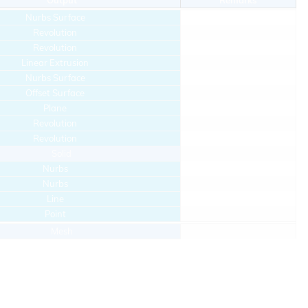
Output
Remarks
Nurbs Surface
Revolution
Revolution
Linear Extrusion
Nurbs Surface
Offset Surface
Plane
Revolution
Revolution
Solid
Nurbs
Nurbs
Line
Point
Mesh