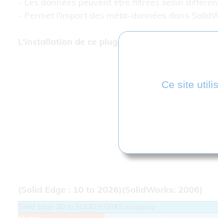
- Les données peuvent être filtrées selon différents 
- Permet l'import des méta-données dans SolidW
L'installation de ce plug-in intégrera à SOLID
Ce site util
(Solid Edge: 10 to 2024) (SOLIDWORKS: 2011 
Please contact us for older versions
(Solid Edge : 10 to 2026)(SolidWorks: 2006)
Solid Edge 3D to SOLIDWORKS mapping