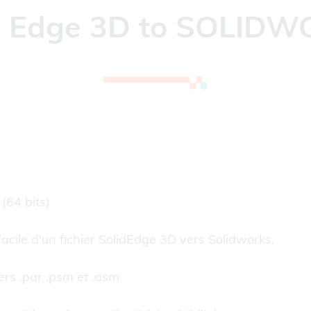
d Edge 3D to SOLID
(64 bits)
acile d'un fichier SolidEdge 3D vers Solidworks.
iers .par .psm et .asm