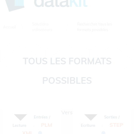
Solutions
Rechercher tous les
Accueil
utilisateurs
formats possibles
TOUS LES FORMATS
POSSIBLES
Vers
Entrées /
Sorties /
PLM
STEP
Lecture
Ecriture
:
:
XML
⊗
⊗