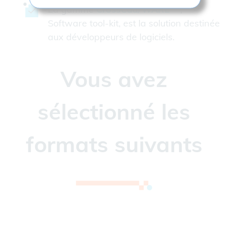
La gamme
CrossCad/WARE
,
Software tool-kit, est la solution destinée
aux développeurs de logiciels.
Vous avez
sélectionné les
formats suivants