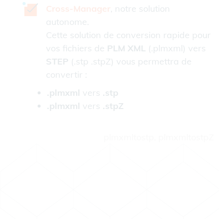
Cross-Manager
, notre solution
autonome.
Cette solution de conversion rapide pour
vos fichiers de
PLM XML
(.plmxml) vers
STEP
(.stp .stpZ) vous permettra de
convertir :
.plmxml
vers
.stp
.plmxml
vers
.stpZ
plmxmltostp, plmxmltostpZ