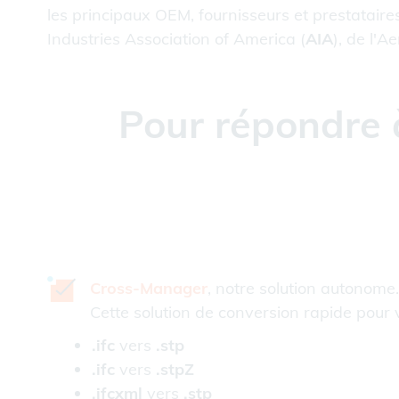
les principaux OEM, fournisseurs et prestataires
Industries Association of America (
AIA
), de l'
Pour répondre 
Cross-Manager
, notre solution autonome.
Cette solution de conversion rapide pour 
.ifc
vers
.stp
.ifc
vers
.stpZ
.ifcxml
vers
.stp