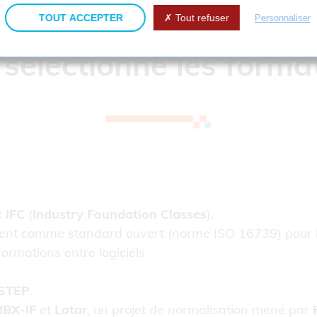
tool-kit, est la solution destinée aux développeurs de l
TOUT ACCEPTER
Tout refuser
Personnaliser
sélectionné les forma
t
IFC
(
Industry Foundation Classes
).
âtiment comme standard ouvert (norme ISO 16739) pou
rmations entre logiciels.
STEP
.
BX-IF
et
Lotar
, un projet de normalisation mené par