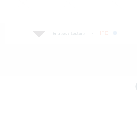
IFC
⊗
Entrées / Lecture
: