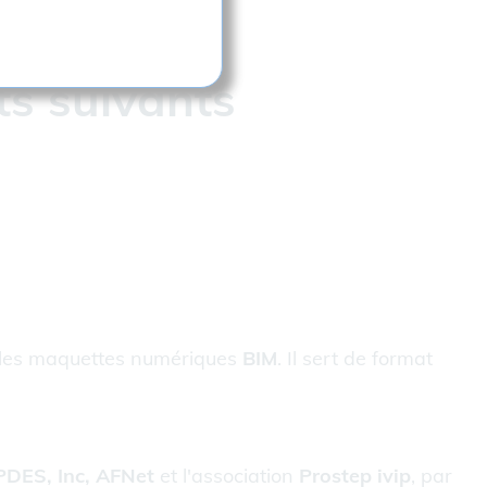
ogiciels.
ts suivants
r les maquettes numériques
BIM
. Il sert de format
PDES, Inc, AFNet
et l'association
Prostep ivip
, par