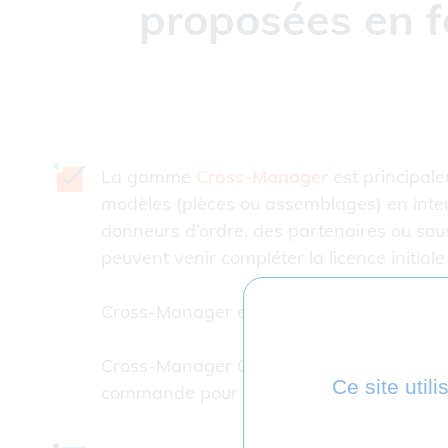
proposées en f
La gamme
Cross-Manager
est principale
modèles (pièces ou assemblages) en inter
donneurs d’ordre, des partenaires ou sou
peuvent venir compléter la licence initial
Cross-Manager est proposé en licence perp
Cross-Manager CLI répond aux besoins d’en
Ce site util
commande pour récupérer des fichiers et