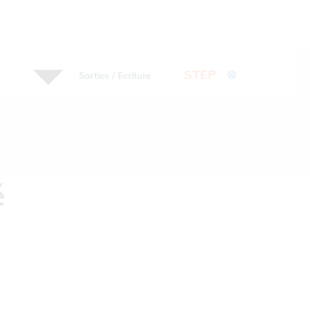
STEP
⊗
Sorties / Ecriture
:
é