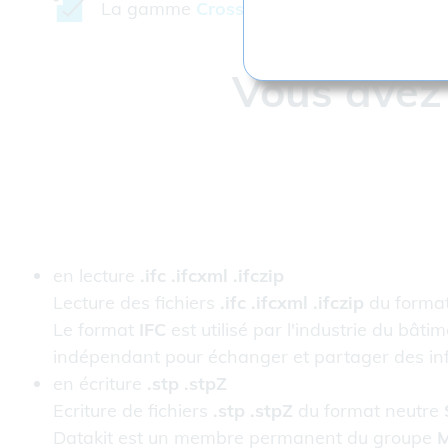
La gamme
CrossCad/WARE
, Software 
Vous avez 
en lecture
.ifc .ifcxml .ifczip
Lecture des fichiers
.ifc .ifcxml .ifczip
du forma
Le format
IFC
est utilisé par l'industrie du b
indépendant pour échanger et partager des info
en écriture
.stp .stpZ
Ecriture de fichiers
.stp .stpZ
du format neutre
Datakit est un membre permanent du groupe
M