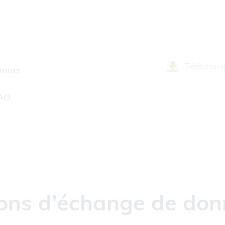
Téléchar
rmats
AO.
tions d’échange de don