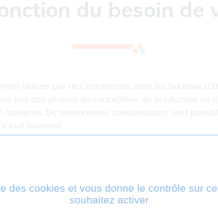
onction du besoin de v
ment utilisée par des entreprises dont les bureaux d
ne lors des phases de conception, de production ou d
s-traitants. De nombreuses combinaisons sont possible
e à tout moment.
étuelle ou annuelle. Les licences peuvent être fixes o
treprises dont les méthodes de travail sont très auto
ise des cookies et vous donne le contrôle sur 
 en stocker les données de façon massive et automati
souhaitez activer