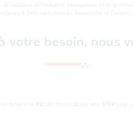
 de solutions de l'industrie aérospatiale et de la défe
AeroSpace & Defense Industries Association of Europe,
à votre besoin, nous v
vos fichiers de
IFC
(.ifc .ifcxml .ifczip) vers
STEP
(.stp .