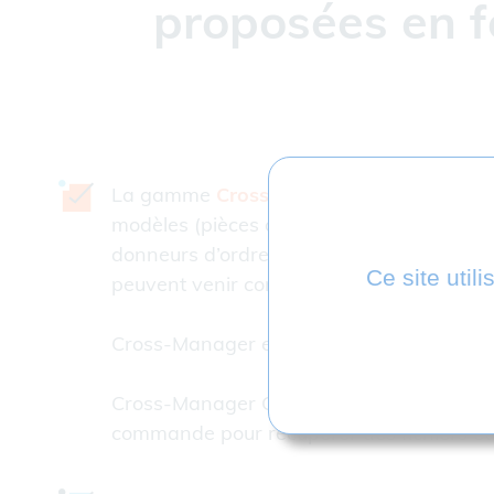
proposées en f
La gamme
Cross-Manager
est principale
modèles (pièces ou assemblages) en inter
donneurs d’ordre, des partenaires ou sou
Ce site util
peuvent venir compléter la licence initial
Cross-Manager est proposé en licence perp
Cross-Manager CLI répond aux besoins d’en
commande pour récupérer des fichiers et