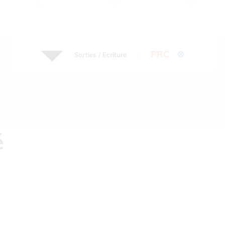
PRC
⊗
Sorties / Ecriture
:
é