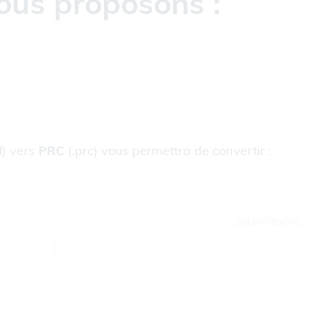
ous proposons :
l) vers
PRC
(.prc) vous permettra de convertir :
3dxmltoprc