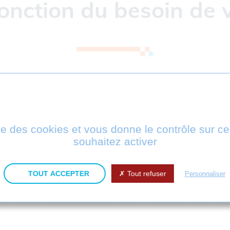
onction du besoin de v
ment utilisée par des entreprises dont les bureaux d
ne lors des phases de conception, de production ou d
s-traitants. De nombreuses combinaisons sont possible
ise des cookies et vous donne le contrôle sur 
e à tout moment.
souhaitez activer
étuelle ou annuelle. Les licences peuvent être fixes o
TOUT ACCEPTER
Tout refuser
Personnaliser
treprises dont les méthodes de travail sont très auto
 en stocker les données de façon massive et automati