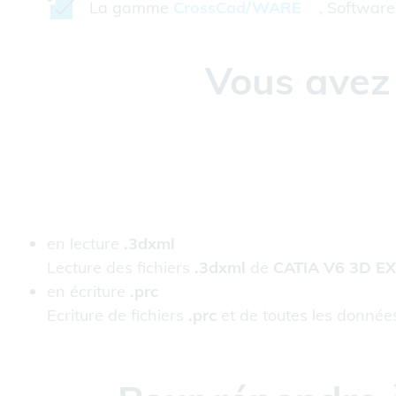
La gamme
CrossCad/WARE
, Software 
Vous avez 
en lecture
.3dxml
Lecture des fichiers
.3dxml
de
CATIA V6 3D E
en écriture
.prc
Ecriture de fichiers
.prc
et de toutes les donnée