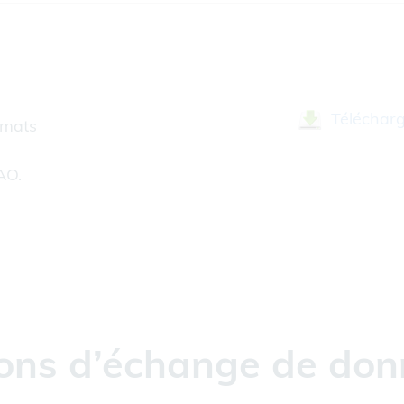
Téléchar
rmats
AO.
tions d’échange de don