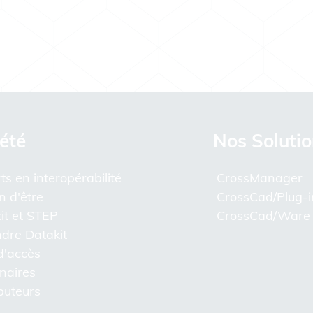
été
Nos Soluti
ts en interopérabilité
CrossManager
n d'être
CrossCad/Plug-i
it et STEP
CrossCad/Ware
ndre Datakit
d'accès
naires
ibuteurs