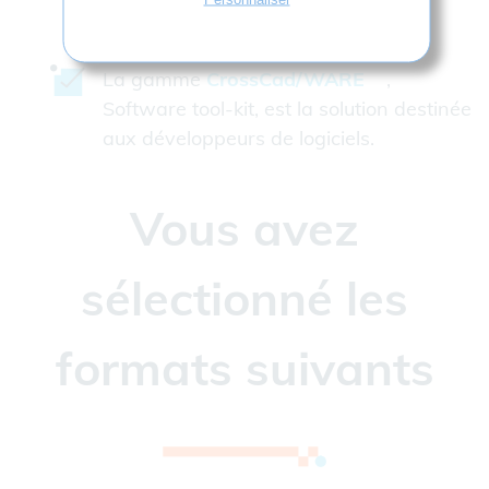
automatique.
La gamme
CrossCad/WARE
,
Software tool-kit, est la solution destinée
aux développeurs de logiciels.
Vous avez
sélectionné les
formats suivants