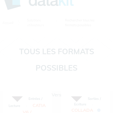
Solutions
Rechercher tous les
Accueil
utilisateurs
formats possibles
TOUS LES FORMATS
POSSIBLES
Vers
Entrées /
Sorties /
Ecriture
CATIA
:
Lecture
:
COLLADA
⊗
V6 /