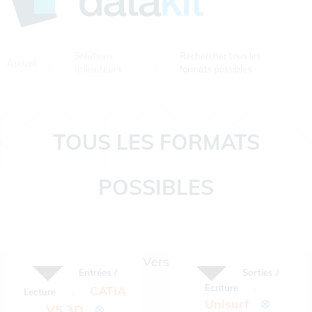
Solutions
Rechercher tous les
Accueil
utilisateurs
formats possibles
TOUS LES FORMATS
POSSIBLES
Vers
Entrées /
Sorties /
Ecriture
CATIA
:
Lecture
:
Unisurf
⊗
V5 3D
⊗