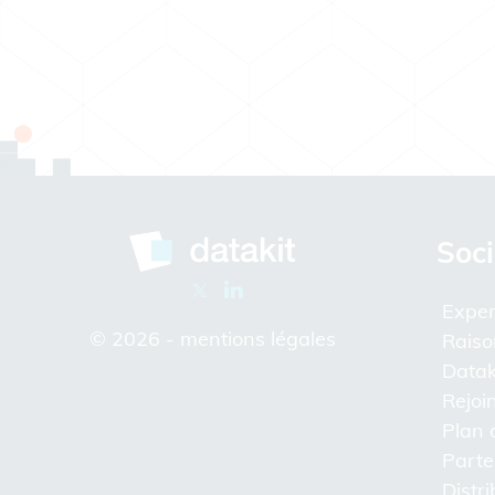
Soci
Exper
© 2026 -
mentions légales
Raiso
Datak
Rejoi
Plan 
Parte
Distr