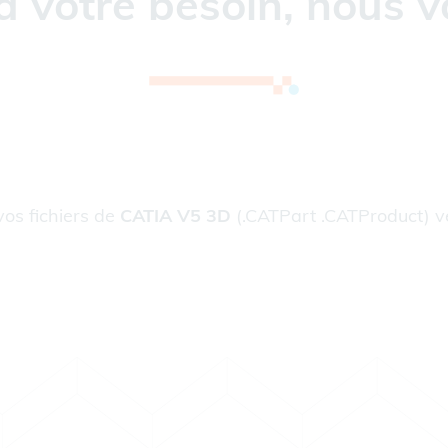
à votre besoin, nous v
vos fichiers de
CATIA V5 3D
(.CATPart .CATProduct) 