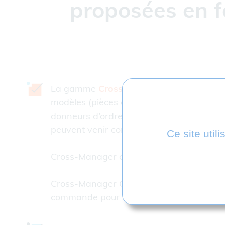
proposées en f
La gamme
Cross-Manager
est principale
modèles (pièces ou assemblages) en inter
donneurs d’ordre, des partenaires ou sou
peuvent venir compléter la licence initial
Ce site util
Cross-Manager est proposé en licence perp
Cross-Manager CLI répond aux besoins d’en
commande pour récupérer des fichiers et