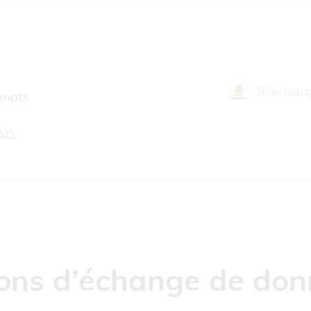
Téléchar
rmats
AO.
tions d’échange de don