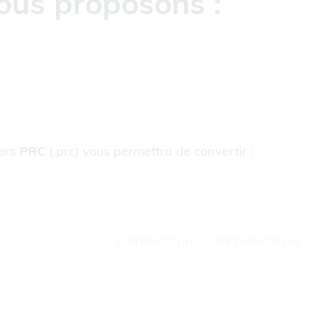
ous proposons :
vers
PRC
(.prc) vous permettra de convertir :
CATParttoprc, CATProducttoprc