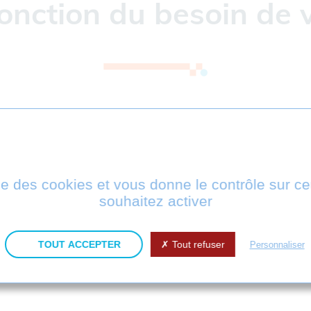
onction du besoin de v
ment utilisée par des entreprises dont les bureaux d
ne lors des phases de conception, de production ou d
s-traitants. De nombreuses combinaisons sont possible
e à tout moment.
ise des cookies et vous donne le contrôle sur 
souhaitez activer
étuelle ou annuelle. Les licences peuvent être fixes o
TOUT ACCEPTER
Tout refuser
Personnaliser
treprises dont les méthodes de travail sont très auto
 en stocker les données de façon massive et automati