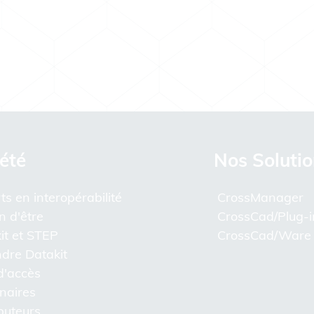
été
Nos Soluti
ts en interopérabilité
CrossManager
n d'être
CrossCad/Plug-i
it et STEP
CrossCad/Ware
ndre Datakit
d'accès
naires
ibuteurs