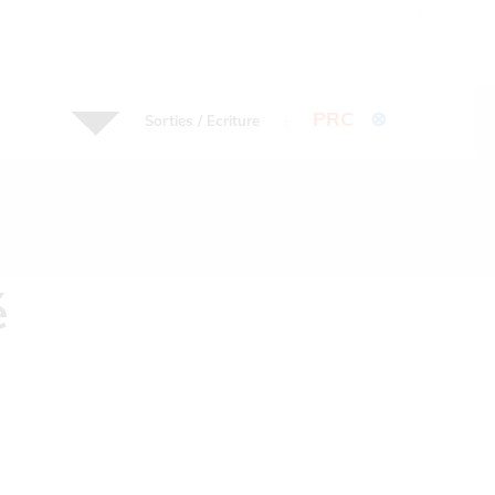
PRC
⊗
Sorties / Ecriture
:
é