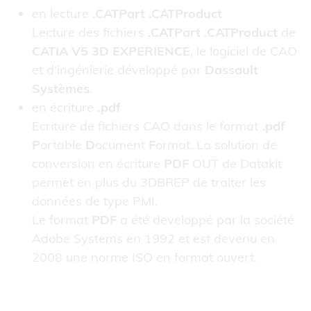
en lecture
.CATPart .CATProduct
Lecture des fichiers
.CATPart .CATProduct
de
CATIA V5 3D EXPERIENCE
, le logiciel de CAO
et d’ingénierie développé par
Dassault
Systèmes
.
en écriture
.pdf
Écriture de fichiers CAO dans le format
.pdf
P
ortable
D
ocument
F
ormat. La solution de
conversion en écriture
PDF
OUT de Datakit
permet en plus du 3DBREP de traiter les
données de type PMI.
Le format
PDF
a été developpé par la société
Adobe Systems en 1992 et est devenu en
2008 une norme ISO en format ouvert.