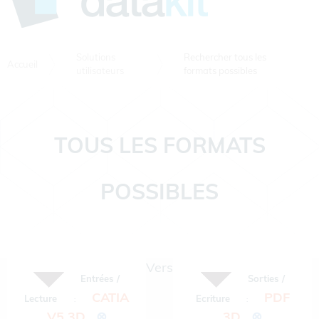
Solutions
Rechercher tous les
Accueil
utilisateurs
formats possibles
TOUS LES FORMATS
POSSIBLES
Vers
Entrées /
Sorties /
CATIA
PDF
Lecture
Ecriture
:
:
V5 3D
⊗
3D
⊗