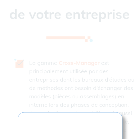
de votre entreprise
La gamme
Cross-Manager
est
principalement utilisée par des
entreprises dont les bureaux d’études ou
de méthodes ont besoin d’échanger des
modèles (pièces ou assemblages) en
interne lors des phases de conception,
de production ou de contrôle mais aussi
en externe avec des donneurs d’ordre,
des partenaires ou sous-traitants. De
nombreuses combinaisons sont