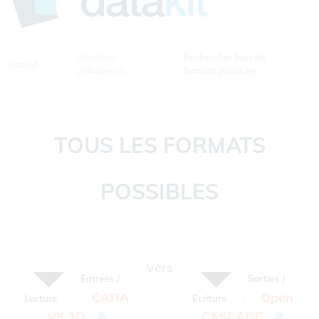
Solutions
Rechercher tous les
Accueil
utilisateurs
formats possibles
TOUS LES FORMATS
POSSIBLES
Vers
Entrées /
Sorties /
CATIA
Open
Lecture
Ecriture
:
:
V5 3D
⊗
CASCADE
⊗