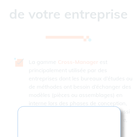
de votre entreprise
La gamme
Cross-Manager
est
principalement utilisée par des
entreprises dont les bureaux d’études ou
de méthodes ont besoin d’échanger des
modèles (pièces ou assemblages) en
interne lors des phases de conception,
de production ou de contrôle mais aussi
en externe avec des donneurs d’ordre,
des partenaires ou sous-traitants. De
nombreuses combinaisons sont