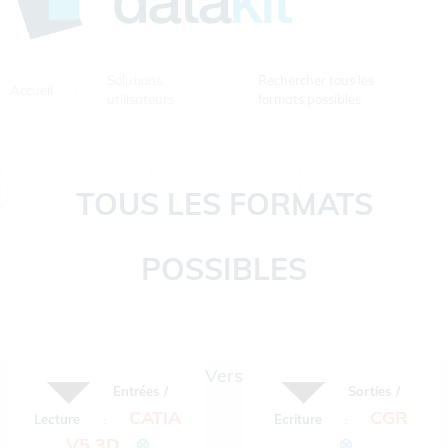
Solutions
Rechercher tous les
Accueil
utilisateurs
formats possibles
TOUS LES FORMATS
POSSIBLES
Vers
Entrées /
Sorties /
CATIA
CGR
Lecture
Ecriture
:
:
V5 3D
⊗
⊗