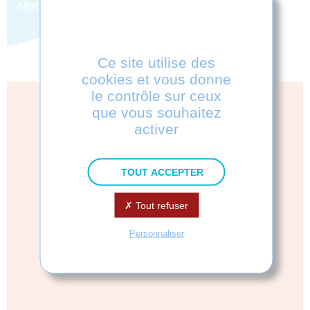
Mot de passe perdu ?
Ce site utilise des
cookies et vous donne
le contrôle sur ceux
VOUS N'AVEZ PAS DE
que vous souhaitez
activer
COMPTE ?
pour avoir accès au
TOUT ACCEPTER
téléchargement de
produits ou de licences et
Tout refuser
à toutes les
Personnaliser
fonctionnalités du site,
vous devez vous inscrire.