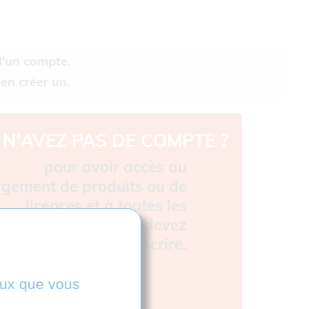
d'un compte.
en créer un.
N'AVEZ PAS DE COMPTE ?
pour avoir accès au
rgement de produits ou de
licences et à toutes les
nalités du site, vous devez
vous inscrire.
ceux que vous